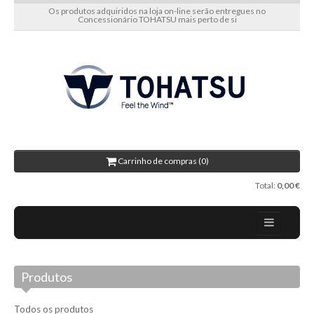
Os produtos adquiridos na loja on-line serão entregues no
Concessionário TOHATSU mais perto de si
Carrinho de compras (0)
Total:
0,00 €
Home
Produtos
Sobre nós
Novidades
Todos os produtos