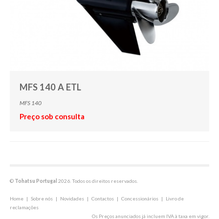
MFS 140 A ETL
MFS 140
Preço sob consulta
©
Tohatsu Portugal
2026. Todos os direitos reservados.
Home
|
Sobre nós
|
Novidades
|
Contactos
|
Concessionários
|
Livro de
reclamações
Os Preços anunciados já incluem IVA à taxa em vigor.