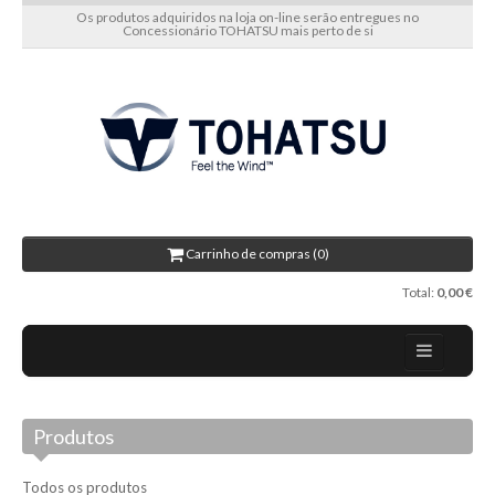
Os produtos adquiridos na loja on-line serão entregues no
Concessionário TOHATSU mais perto de si
Carrinho de compras (0)
Total:
0,00 €
Home
Produtos
Sobre nós
Novidades
Todos os produtos