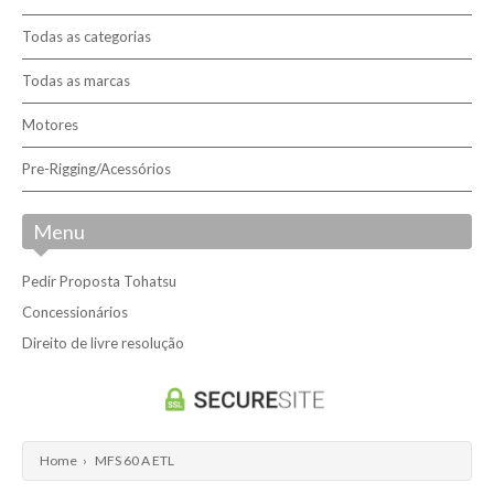
Contactos
Todas as categorias
Todas as marcas
Concessionários
Motores
Livro de reclamações
Pre-Rigging/Acessórios
Pesquisar
Menu
Pedir Proposta Tohatsu
Concessionários
Direito de livre resolução
Home
›
MFS 60 A ETL