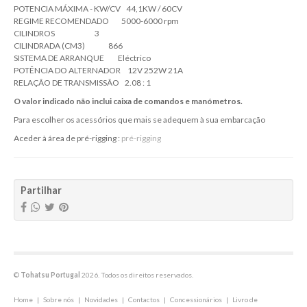
POTENCIA MÁXIMA - KW/CV 44,1KW / 60CV
REGIME RECOMENDADO 5000-6000 rpm
CILINDROS 3
CILINDRADA (CM3) 866
SISTEMA DE ARRANQUE Eléctrico
POTÊNCIA DO ALTERNADOR 12V 252W 21A
RELAÇÃO DE TRANSMISSÃO 2.08 : 1
O valor indicado não inclui caixa de comandos e manómetros.
Para escolher os acessórios que mais se adequem à sua embarcação
Aceder à área de pré-rigging :
pré-rigging
Partilhar
©
Tohatsu Portugal
2026. Todos os direitos reservados.
Home
|
Sobre nós
|
Novidades
|
Contactos
|
Concessionários
|
Livro de