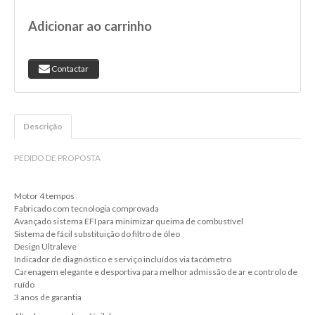
Adicionar ao carrinho
Contactar
Descrição
PEDIDO DE PROPOSTA
Motor 4 tempos
Fabricado com tecnologia comprovada
Avançado sistema EFI para minimizar queima de combustível
Sistema de fácil substituição do filtro de óleo
Design Ultraleve
Indicador de diagnóstico e serviço incluídos via tacómetro
Carenagem elegante e desportiva para melhor admissão de ar e controlo de
ruído
3 anos de garantia