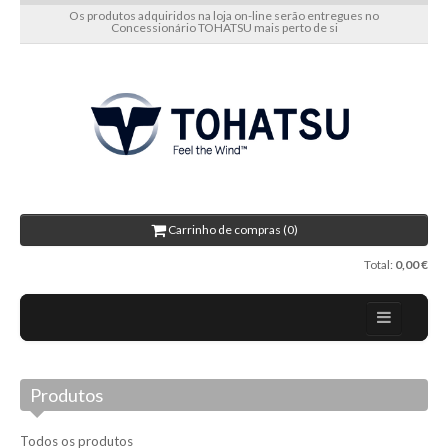
Os produtos adquiridos na loja on-line serão entregues no
Concessionário TOHATSU mais perto de si
Carrinho de compras (0)
Total:
0,00 €
Home
Produtos
Sobre nós
Novidades
Todos os produtos