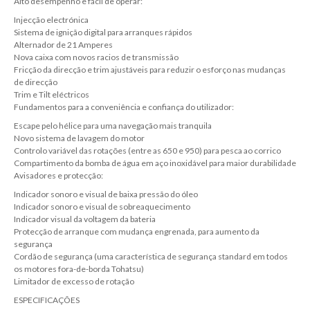
Alto desempenho e fácil de operar:
Injecção electrónica
Sistema de ignição digital para arranques rápidos
Alternador de 21 Amperes
Nova caixa com novos racios de transmissão
Fricção da direcção e trim ajustáveis para reduzir o esforço nas mudanças
de direcção
Trim e Tilt eléctricos
Fundamentos para a conveniência e confiança do utilizador:
Escape pelo hélice para uma navegação mais tranquila
Novo sistema de lavagem do motor
Controlo variável das rotações (entre as 650 e 950) para pesca ao corrico
Compartimento da bomba de água em aço inoxidável para maior durabilidade
Avisadores e protecção:
Indicador sonoro e visual de baixa pressão do óleo
Indicador sonoro e visual de sobreaquecimento
Indicador visual da voltagem da bateria
Protecção de arranque com mudança engrenada, para aumento da
segurança
Cordão de segurança (uma característica de segurança standard em todos
os motores fora-de-borda Tohatsu)
Limitador de excesso de rotação
ESPECIFICAÇÕES